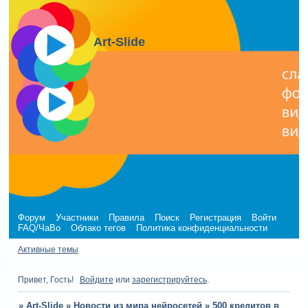
Art-Slide
Форум
Участники
Правила
Поиск
Регистрация
Войти
FAQ/ЧаВо
Облако тегов
Политика конфиденциальности
Активные темы
Привет, Гость!
Войдите
или
зарегистрируйтесь
.
»
Art-Slide
»
Новости из мира нейросетей
»
500 кредитов в