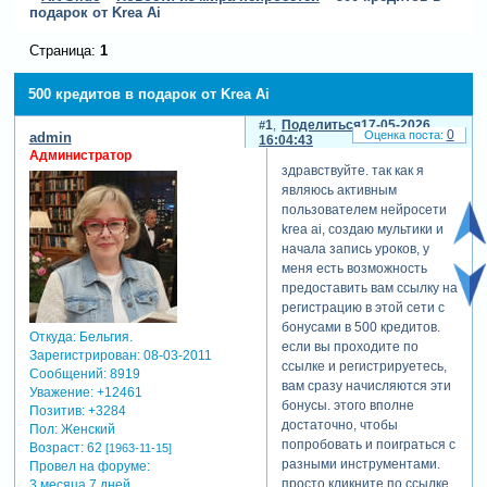
подарок от Krea Ai
Страница:
1
500 кредитов в подарок от Krea Ai
1
Поделиться
17-05-2026
0
admin
16:04:43
Администратор
здравствуйте. так как я
являюсь активным
пользователем нейросети
krea ai, создаю мультики и
начала запись уроков, у
меня есть возможность
предоставить вам ссылку на
регистрацию в этой сети с
бонусами в 500 кредитов.
Откуда:
Бельгия.
если вы проходите по
Зарегистрирован
: 08-03-2011
ссылке и регистрируетесь,
Сообщений:
8919
вам сразу начисляются эти
Уважение:
+12461
бонусы. этого вполне
Позитив:
+3284
достаточно, чтобы
Пол:
Женский
попробовать и поиграться с
Возраст:
62
[1963-11-15]
разными инструментами.
Провел на форуме:
просто кликните по ссылке
3 месяца 7 дней