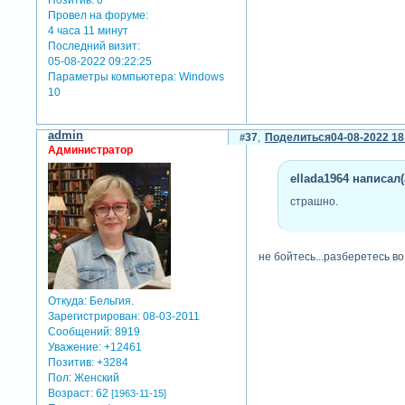
Позитив:
0
Провел на форуме:
4 часа 11 минут
Последний визит:
05-08-2022 09:22:25
Параметры компьютера:
Windows
10
admin
37
Поделиться
04-08-2022 18
Администратор
ellada1964 написал(
страшно.
не бойтесь...разберетесь в
Откуда:
Бельгия.
Зарегистрирован
: 08-03-2011
Сообщений:
8919
Уважение:
+12461
Позитив:
+3284
Пол:
Женский
Возраст:
62
[1963-11-15]