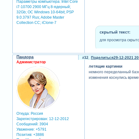
Параметры компьютера:
Intel Core
i7-10700 2900 МГц 8-ядерный;
32Gb; ОС Windows 10-64bit; PSP
9.0.3797 Rus; Adobe Master
Collection СС; iClone-7
скрытый текст:
для просмотра скрыто
Пандора
32
Поделиться
29-12-2021 20
Администратор
летящие картинки
немного переделанный базов
изменения коснулись времен
Откуда:
Россия
Зарегистрирован
: 12-12-2012
Сообщений:
3904
Уважение:
+5791
Позитив:
+3886