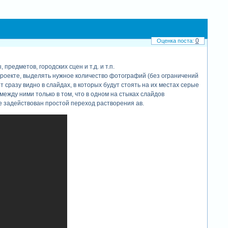
0
едметов, городских сцен и т.д. и т.п.
роекте, выделять нужное количество фотографий (без ограничений
 сразу видно в слайдах, в которых будут стоять на их местах серые
между ними только в том, что в одном на стыках слайдов
е задействован простой переход растворения ав.