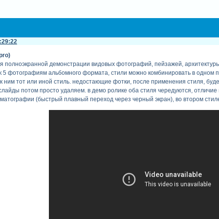
:29:22
pro)
я полноэкранной демонстрации видовых фотографий, пейзажей, архитектуры, пр
к 5 фотографиям альбомного формата, стили можно комбинировать в одном п
 к ним тот или иной стиль. недостающие фотки, после применения стиля, будет
е слайды потом просто удаляем. в демо ролике оба стиля чередуются, отличие 
матографии (быстрый плавный переход через черный экран), во втором стил