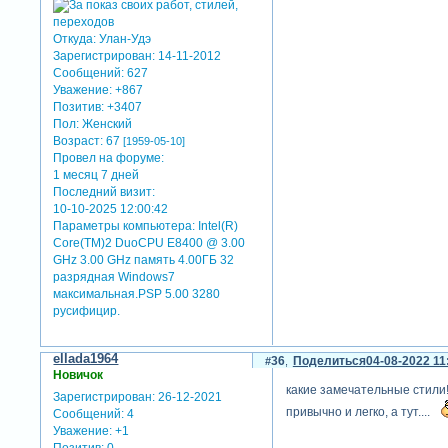
Откуда:
Улан-Удэ
Зарегистрирован
: 14-11-2012
Сообщений:
627
Уважение:
+867
Позитив:
+3407
Пол:
Женский
Возраст:
67
[1959-05-10]
Провел на форуме:
1 месяц 7 дней
Последний визит:
10-10-2025 12:00:42
Параметры компьютера:
Intel(R)
Core(TM)2 DuoCPU E8400 @ 3.00
GHz 3.00 GHz память 4.00ГБ 32
разрядная Windows7
максимальная.PSP 5.00 3280
русифицир.
ellada1964
36
Поделиться
04-08-2022 11
Новичок
какие замечательные стили!
Зарегистрирован
: 26-12-2021
привычно и легко, а тут....
Сообщений:
4
Уважение:
+1