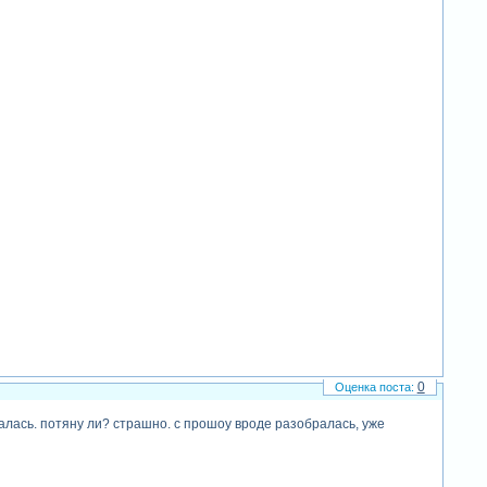
0
галась. потяну ли? страшно. с прошоу вроде разобралась, уже