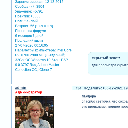
Зарегистрирован
: 12-12-2012
Сообщений:
3904
Уважение:
+5791
Позитив:
+3886
Пол:
Женский
Возраст:
56
[1969-09-09]
Провел на форуме:
6 месяцев 7 дней
Последний визит:
27-07-2026 00:16:05
Параметры компьютера:
Intel Core
i7-10700 2900 МГц 8-ядерный;
скрытый текст:
32Gb; ОС Windows 10-64bit; PSP
9.0.3797 Rus; Adobe Master
для просмотра скрыто
Collection СС; iClone-7
admin
34
Поделиться
30-12-2021 19
Администратор
пандора
спасибо светочка, что сохра
это программе...вернее пер