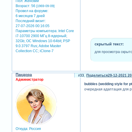
Пол:
Женский
Возраст:
56
[1969-09-09]
Провел на форуме:
6 месяцев 7 дней
Последний визит:
27-07-2026 00:16:05
Параметры компьютера:
Intel Core
i7-10700 2900 МГц 8-ядерный;
32Gb; ОС Windows 10-64bit; PSP
скрытый текст:
9.0.3797 Rus; Adobe Master
Collection СС; iClone-7
для просмотра скрыто
Пандора
33
Поделиться
29-12-2021 20
Администратор
bubbles (wedding style for pt
очередная адаптация для pte
Откуда:
Россия