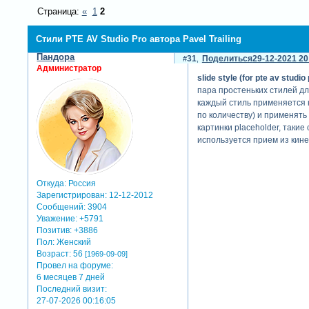
Страница:
«
1
2
Стили PTE AV Studio Pro автора Pavel Trailing
Пандора
31
Поделиться
29-12-2021 20
Администратор
slide style (for pte av studio 
пара простеньких стилей дл
каждый стиль применяется 
по количеству) и применять
картинки placeholder, таки
используется прием из кине
Откуда:
Россия
Зарегистрирован
: 12-12-2012
Сообщений:
3904
Уважение:
+5791
Позитив:
+3886
Пол:
Женский
Возраст:
56
[1969-09-09]
Провел на форуме:
6 месяцев 7 дней
Последний визит:
27-07-2026 00:16:05