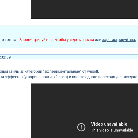
го текста -
Зарегистрируйтесь, чтобы увидеть ссылки
или
зарегистрируйтесь
.
:31:39
ый стиль из категории "экспериментальные" от wnsoft.
и эффектов (ускорено почти в 2 раза) и вместо одного перехода для каждого 