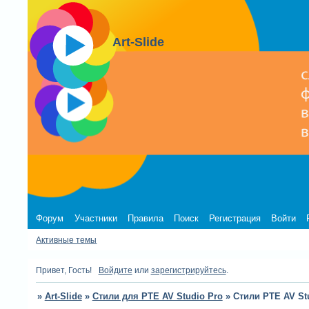
Art-Slide
Форум
Участники
Правила
Поиск
Регистрация
Войти
Активные темы
Привет, Гость!
Войдите
или
зарегистрируйтесь
.
»
Art-Slide
»
Стили для PTE AV Studio Pro
»
Стили PTE AV Stu