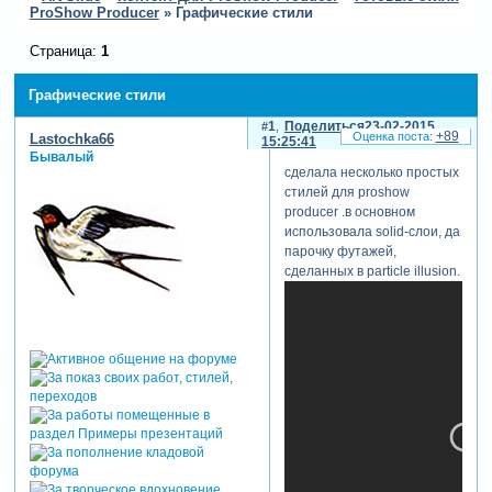
ProShow Producer
»
Графические стили
Страница:
1
Графические стили
1
Поделиться
23-02-2015
+89
Lastochka66
15:25:41
Бывалый
сделала несколько простых
стилей для proshow
producer .в основном
использовала solid-слои, да
парочку футажей,
сделанных в particle illusion.