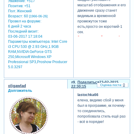
Уважение:
+517
масштаб отображения и его
Позитив:
+51
движение сразу станет
Пол:
Женский
видимым.а временной
Возраст:
60
[1966-06-26]
Провел на форуме:
промежуток тоже
6 дней 2 часа
есть,просто он короткий-1
Последний визит:
сек.
03-06-2017 17:18:04
Зарегистрируйтесь, чтобы
Параметры компьютера:
Intel Core
увидеть ссылки
i3 CPU 530 @ 2.93 GHz,1.9GB
RAM,NVIDIA GeForce GTS
250,Microsoft Windows XP
Professional SP3,Proshow Producer
5.0.3297
9
Поделиться
23-02-2015
0
oligawlad
22:30:15
Долгожитель
lastochka66
елена, видимо сбой у меня
был в программе, кк почему-
то соединились,
попробовала стиль ещё раз
- всё в порядке!