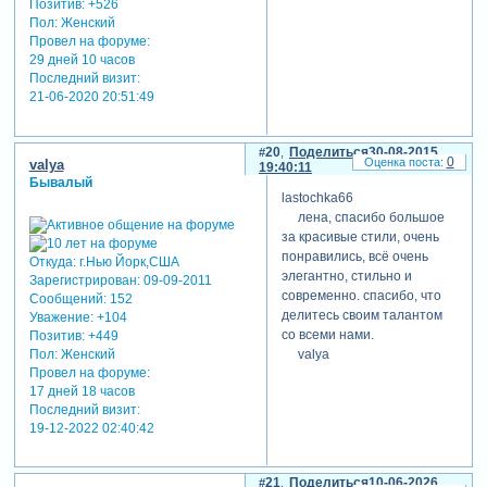
Позитив:
+526
Пол:
Женский
Провел на форуме:
29 дней 10 часов
Последний визит:
21-06-2020 20:51:49
20
Поделиться
30-08-2015
0
valya
19:40:11
Бывалый
lastochka66
лена, спасибо большое
за красивые стили, очень
понравились, всё очень
Откуда:
г.Нью Йорк,США
элегантно, стильно и
Зарегистрирован
: 09-09-2011
современно. спасибо, что
Сообщений:
152
делитесь своим талантом
Уважение:
+104
со всеми нами.
Позитив:
+449
Пол:
Женский
valya
Провел на форуме:
17 дней 18 часов
Последний визит:
19-12-2022 02:40:42
21
Поделиться
10-06-2026