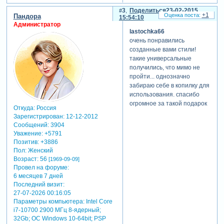
3
Поделиться
23-02-2015
+1
Пандора
15:54:10
Администратор
lastochka66
очень понравились
созданные вами стили!
такие универсальные
получились, что мимо не
пройти... однозначно
забираю себе в копилку для
использования. спасибо
огромное за такой подарок
Откуда:
Россия
Зарегистрирован
: 12-12-2012
Сообщений:
3904
Уважение:
+5791
Позитив:
+3886
Пол:
Женский
Возраст:
56
[1969-09-09]
Провел на форуме:
6 месяцев 7 дней
Последний визит:
27-07-2026 00:16:05
Параметры компьютера:
Intel Core
i7-10700 2900 МГц 8-ядерный;
32Gb; ОС Windows 10-64bit; PSP