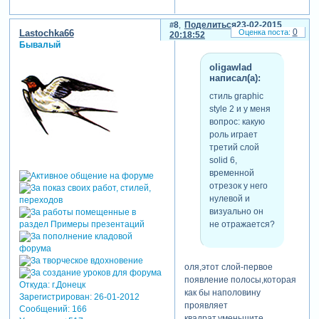
8
Поделиться
23-02-2015
0
Lastochka66
20:18:52
Бывалый
oligawlad
написал(а):
стиль graphic
style 2 и у меня
вопрос: какую
роль играет
третий слой
solid 6,
временной
отрезок у него
нулевой и
визуально он
не отражается?
оля,этот слой-первое
появление полосы,которая
Откуда:
г.Донецк
как бы наполовину
Зарегистрирован
: 26-01-2012
проявляет
Сообщений:
166
квадрат.уменьшите