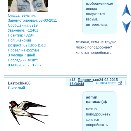
изображению.результат
иногда
получается
Откуда:
Бельгия.
весьма
Зарегистрирован
: 08-03-2011
интересным.
Сообщений:
8919
Уважение:
+12461
Позитив:
+3284
Пол:
Женский
леночка, если не трудно,
Возраст:
62
[1963-11-15]
можно поподробнее?
Провел на форуме:
хочется попробовать
3 месяца 7 дней
Последний визит:
03-08-2026 23:12:37
13
Поделиться
24-02-2015
+8
Lastochka66
16:34:44
Бывалый
admin
написал(а):
можно
поподробнее?
хочется
попробовать