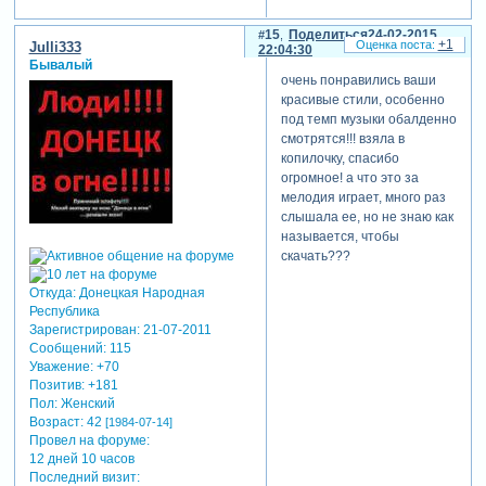
15
Поделиться
24-02-2015
+1
Julli333
22:04:30
Бывалый
очень понравились ваши
красивые стили, особенно
под темп музыки обалденно
смотрятся!!! взяла в
копилочку, спасибо
огромное! а что это за
мелодия играет, много раз
слышала ее, но не знаю как
называется, чтобы
скачать???
Откуда:
Донецкая Народная
Республика
Зарегистрирован
: 21-07-2011
Сообщений:
115
Уважение:
+70
Позитив:
+181
Пол:
Женский
Возраст:
42
[1984-07-14]
Провел на форуме:
12 дней 10 часов
Последний визит: