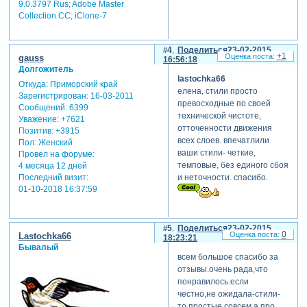
9.0.3797 Rus; Adobe Master
Collection СС; iClone-7
4
Поделиться
23-02-2015
+1
gauss
16:56:18
Долгожитель
lastochka66
Откуда:
Приморский край
елена, стили просто
Зарегистрирован
: 16-03-2011
превосходные по своей
Сообщений:
6399
технической чистоте,
Уважение:
+7621
отточенности движения
Позитив:
+3915
всех слоев. впечатлили
Пол:
Женский
ваши стили- четкие,
Провел на форуме:
темповые, без единого сбоя
4 месяца 12 дней
Последний визит:
и неточности. спасибо.
01-10-2018 16:37:59
5
Поделиться
23-02-2015
0
Lastochka66
18:23:21
Бывалый
всем большое спасибо за
отзывы.очень рада,что
понравилось.если
честно,не ожидала-стили-
то простые совсем.а про