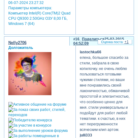
06-07-2024 23:27:32
Параметры компьютера:
Компьютер Intel(R) Core(TM)2 Quad
CPU Q9300 2.50GHz ОЗУ 8,00 ГБ,
Windows 7 (64)
16
Поделиться
25-02-2015
+1
Nelly2706
04:52:09
Долгожитель
lastochka66
елена, большое спасибо за
стили, забрала в свою
копилочку. не очень люблю
пользоваться готовыми
чужими стилями, но ваши
мне понравились своей
лаконичностью, обманчивой
простотой и элегантностью,
что особенно ценно для
мня. стили универсальны и
подойдут для работ любой
тематики. к счастью, в них
нет перегруженности
всяческим клип артом.
julli333