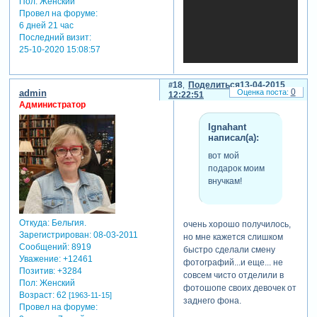
Пол:
Женский
Провел на форуме:
6 дней 21 час
Последний визит:
25-10-2020 15:08:57
ещё раз благодарю за
18
Поделиться
13-04-2015
0
красивые стили! вот мой
admin
12:22:51
подарок моим внучкам!
Администратор
lgnahant
написал(а):
вот мой
подарок моим
внучкам!
Откуда:
Бельгия.
очень хорошо получилось,
Зарегистрирован
: 08-03-2011
но мне кажется слишком
Сообщений:
8919
быстро сделали смену
Уважение:
+12461
фотографий...и еще... не
Позитив:
+3284
совсем чисто отделили в
Пол:
Женский
фотошопе своих девочек от
Возраст:
62
[1963-11-15]
заднего фона.
Провел на форуме: