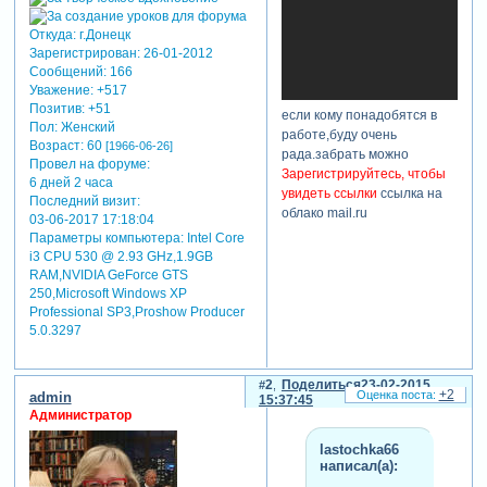
Откуда:
г.Донецк
Зарегистрирован
: 26-01-2012
Сообщений:
166
Уважение:
+517
Позитив:
+51
если кому понадобятся в
Пол:
Женский
работе,буду очень
Возраст:
60
[1966-06-26]
рада.забрать можно
Провел на форуме:
Зарегистрируйтесь, чтобы
6 дней 2 часа
увидеть ссылки
ссылка на
Последний визит:
облако mail.ru
03-06-2017 17:18:04
Зарегистрируйтесь, чтобы
Параметры компьютера:
Intel Core
увидеть ссылки
i3 CPU 530 @ 2.93 GHz,1.9GB
используемые в стилях
RAM,NVIDIA GeForce GTS
шрифты (если таковые у
250,Microsoft Windows XP
вас не установлены)
Professional SP3,Proshow Producer
5.0.3297
забираем
Зарегистрируйтесь, чтобы
увидеть ссылки
2
Поделиться
23-02-2015
+2
admin
15:37:45
Администратор
lastochka66
написал(а):