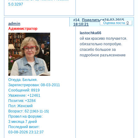
5.0.3297
14
Поделиться
24-02-2015
0
admin
18:10:21
Администратор
lastochka66
ой как красиво получается.
обязательно попробую.
спасибо большое за
подробное разъясенение
Откуда:
Бельгия.
Зарегистрирован
: 08-03-2011
Сообщений:
8919
Уважение:
+12461
Позитив:
+3284
Пол:
Женский
Возраст:
62
[1963-11-15]
Провел на форуме:
3 месяца 7 дней
Последний визит:
03-08-2026 23:12:37