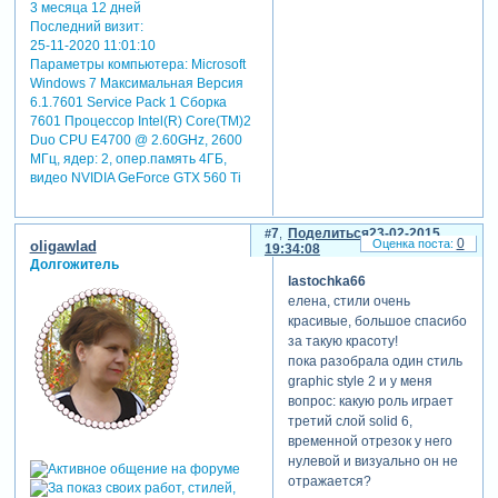
3 месяца 12 дней
Последний визит:
25-11-2020 11:01:10
Параметры компьютера:
Microsoft
Windows 7 Максимальная Версия
6.1.7601 Service Pack 1 Сборка
7601 Процессор Intel(R) Core(TM)2
Duo CPU E4700 @ 2.60GHz, 2600
МГц, ядер: 2, опер.память 4ГБ,
видео NVIDIA GeForce GTX 560 Ti
7
Поделиться
23-02-2015
0
oligawlad
19:34:08
Долгожитель
lastochka66
елена, стили очень
красивые, большое спасибо
за такую красоту!
пока разобрала один стиль
graphic style 2 и у меня
вопрос: какую роль играет
третий слой solid 6,
временной отрезок у него
нулевой и визуально он не
отражается?