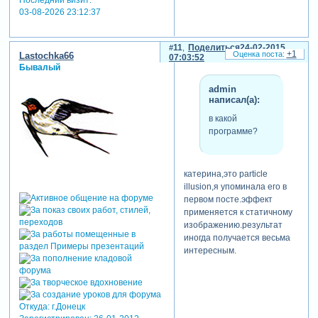
03-08-2026 23:12:37
11
Поделиться
24-02-2015
+1
Lastochka66
07:03:52
Бывалый
admin
написал(а):
в какой
программе?
катерина,это particle
illusion,я упоминала его в
первом посте.эффект
применяется к статичному
изображению.результат
иногда получается весьма
интересным.
Откуда:
г.Донецк