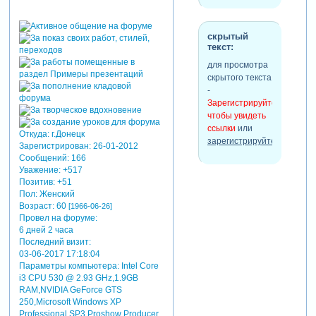
скрытый
текст:
для просмотра
скрытого текста
-
Зарегистрируйтесь,
чтобы увидеть
ссылки
или
Откуда:
г.Донецк
зарегистрируйтесь
.
Зарегистрирован
: 26-01-2012
Сообщений:
166
Уважение:
+517
Позитив:
+51
Пол:
Женский
Возраст:
60
[1966-06-26]
Провел на форуме:
6 дней 2 часа
Последний визит:
03-06-2017 17:18:04
Параметры компьютера:
Intel Core
i3 CPU 530 @ 2.93 GHz,1.9GB
RAM,NVIDIA GeForce GTS
250,Microsoft Windows XP
Professional SP3,Proshow Producer