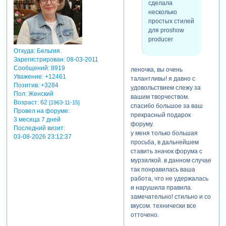
сделала
несколько
простых стилей
для proshow
producer
Откуда:
Бельгия.
Зарегистрирован
: 08-03-2011
Сообщений:
8919
леночка, вы очень
Уважение:
+12461
талантливы! я давно с
Позитив:
+3284
удовольствием слежу за
Пол:
Женский
вашим творчеством.
Возраст:
62
[1963-11-15]
спасибо большое за ваш
Провел на форуме:
прекрасный подарок
3 месяца 7 дней
форуму.
Последний визит:
у меня только большая
03-08-2026 23:12:37
просьба, в дальнейшем
ставить значок форума с
мурзилкой. в данном случае
так понравилась ваша
работа, что не удержалась
и нарушила правила.
замечательно! стильно и со
вкусом. технически все
отточено.