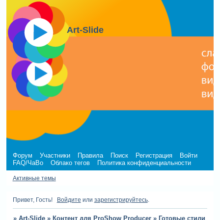
Art-Slide
Форум
Участники
Правила
Поиск
Регистрация
Войти
FAQ/ЧаВо
Облако тегов
Политика конфиденциальности
Активные темы
Привет, Гость!
Войдите
или
зарегистрируйтесь
.
»
Art-Slide
»
Контент для ProShow Producer
»
Готовые стили