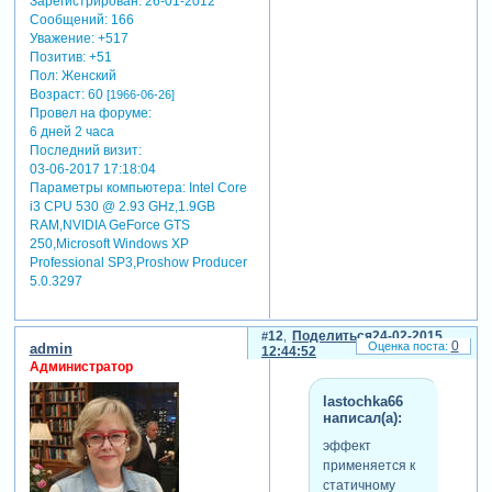
Зарегистрирован
: 26-01-2012
Сообщений:
166
Уважение:
+517
Позитив:
+51
Пол:
Женский
Возраст:
60
[1966-06-26]
Провел на форуме:
6 дней 2 часа
Последний визит:
03-06-2017 17:18:04
Параметры компьютера:
Intel Core
i3 CPU 530 @ 2.93 GHz,1.9GB
RAM,NVIDIA GeForce GTS
250,Microsoft Windows XP
Professional SP3,Proshow Producer
5.0.3297
12
Поделиться
24-02-2015
0
admin
12:44:52
Администратор
lastochka66
написал(а):
эффект
применяется к
статичному