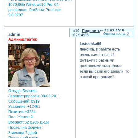
1070,8Gb Windows10 Pro, 64-
разрядная, ProShow Producer
9.0.3797
10
Поделиться
24-02-2015
0
admin
02:14:06
Администратор
lastochka66
леночка, в работе есть
очень симпатичный
футажик с разными
цветаовыми эмитерами.
если вы сами его делали, то
в какой программе?
Откуда:
Бельгия.
Зарегистрирован
: 08-03-2011
Сообщений:
8919
Уважение:
+12461
Позитив:
+3284
Пол:
Женский
Возраст:
62
[1963-11-15]
Провел на форуме:
3 месяца 7 дней
Последний визит: