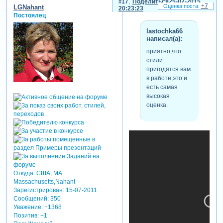
17
Поделиться
25-02-2015
+7
LGNahant
20:23:23
Постоялец
lastochka66
написал(а):
приятно,что
стили
пригодятся вам
в работе,это и
есть самая
высокая
оценка.
Откуда:
США, MA
Massachusetts,Nahant
Зарегистрирован
: 15-07-2011
Сообщений:
350
Уважение:
+1368
Позитив:
+1