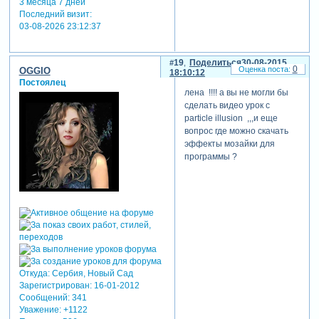
3 месяца 7 дней
Последний визит:
03-08-2026 23:12:37
19
Поделиться
30-08-2015
0
OGGIO
18:10:12
Постоялец
лена !!!! а вы не могли бы
сделать видео урок с
particle illusion ,,,и еще
вопрос где можно скачать
эффекты мозайки для
программы ?
Откуда:
Сербия, Новый Сад
Зарегистрирован
: 16-01-2012
Сообщений:
341
Уважение:
+1122