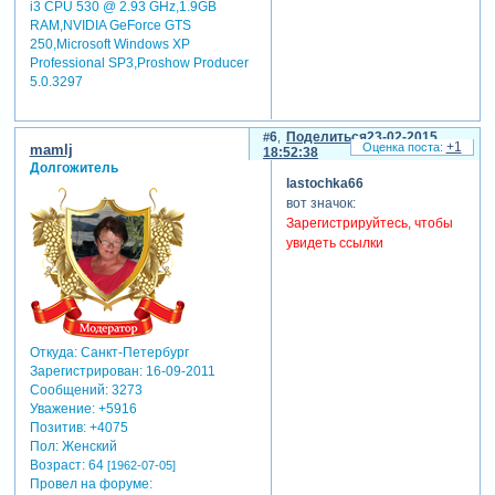
i3 CPU 530 @ 2.93 GHz,1.9GB
RAM,NVIDIA GeForce GTS
250,Microsoft Windows XP
Professional SP3,Proshow Producer
5.0.3297
6
Поделиться
23-02-2015
+1
mamlj
18:52:38
Долгожитель
lastochka66
вот значок:
Зарегистрируйтесь, чтобы
увидеть ссылки
Откуда:
Санкт-Петербург
Зарегистрирован
: 16-09-2011
Сообщений:
3273
Уважение:
+5916
Позитив:
+4075
Пол:
Женский
Возраст:
64
[1962-07-05]
Провел на форуме: