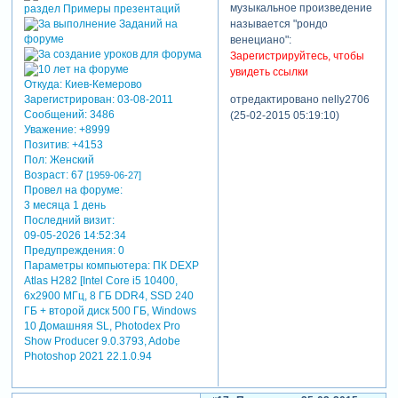
музыкальное произведение
называется "рондо
венециано":
Зарегистрируйтесь, чтобы
увидеть ссылки
Откуда:
Киев-Кемерово
отредактировано nelly2706
Зарегистрирован
: 03-08-2011
Сообщений:
3486
(25-02-2015 05:19:10)
Уважение:
+8999
Позитив:
+4153
Пол:
Женский
Возраст:
67
[1959-06-27]
Провел на форуме:
3 месяца 1 день
Последний визит:
09-05-2026 14:52:34
Предупреждения:
0
Параметры компьютера:
ПК DEXP
Atlas H282 [Intel Core i5 10400,
6x2900 МГц, 8 ГБ DDR4, SSD 240
ГБ + второй диск 500 ГБ, Windows
10 Домашняя SL, Photodex Pro
Show Producer 9.0.3793, Adobe
Photoshop 2021 22.1.0.94