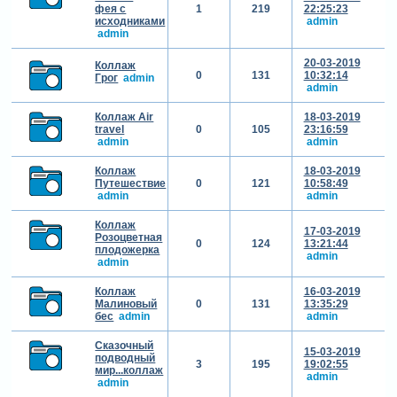
фея с
1
219
22:25:23
исходниками
admin
admin
20-03-2019
Коллаж
0
131
10:32:14
Грог
admin
admin
Коллаж Air
18-03-2019
travel
0
105
23:16:59
admin
admin
Коллаж
18-03-2019
Путешествие
0
121
10:58:49
admin
admin
Коллаж
17-03-2019
Розоцветная
0
124
13:21:44
плодожерка
admin
admin
Коллаж
16-03-2019
Малиновый
0
131
13:35:29
бес
admin
admin
Сказочный
15-03-2019
подводный
3
195
19:02:55
мир...коллаж
admin
admin