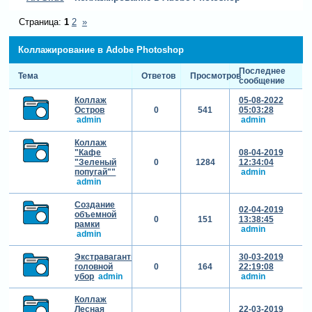
Страница:
1
2
»
Коллажирование в Adobe Photoshop
Последнее
Тема
Ответов
Просмотров
сообщение
Коллаж
05-08-2022
Остров
0
541
05:03:28
admin
admin
Коллаж
"Кафе
08-04-2019
"Зеленый
0
1284
12:34:04
попугай""
admin
admin
Создание
02-04-2019
объемной
0
151
13:38:45
рамки
admin
admin
Экстравагантный
30-03-2019
головной
0
164
22:19:08
убор
admin
admin
Коллаж
Лесная
22-03-2019