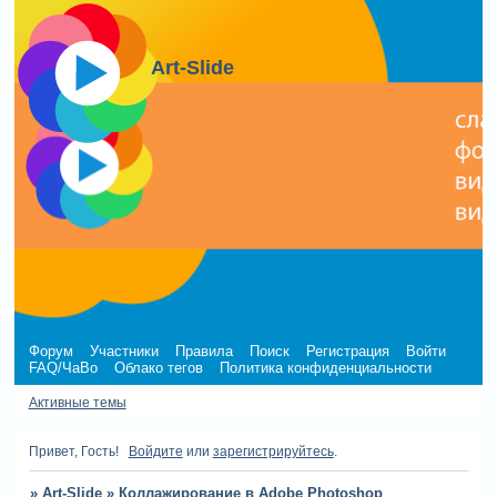
Art-Slide
Форум
Участники
Правила
Поиск
Регистрация
Войти
FAQ/ЧаВо
Облако тегов
Политика конфиденциальности
Активные темы
Привет, Гость!
Войдите
или
зарегистрируйтесь
.
»
Art-Slide
»
Коллажирование в Adobe Photoshop