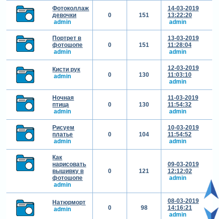
Фотоколлаж
14-03-2019
девочки
0
151
13:22:20
admin
admin
Портрет в
13-03-2019
фотошопе
0
151
11:28:04
admin
admin
12-03-2019
Кисти рук
0
130
11:03:10
admin
admin
Ночная
11-03-2019
птица
0
130
11:54:32
admin
admin
Рисуем
10-03-2019
платье
0
104
11:54:52
admin
admin
Как
нарисовать
09-03-2019
вышивку в
0
121
12:12:02
фотошопе
admin
admin
08-03-2019
Натюрморт
0
98
14:16:21
admin
admin