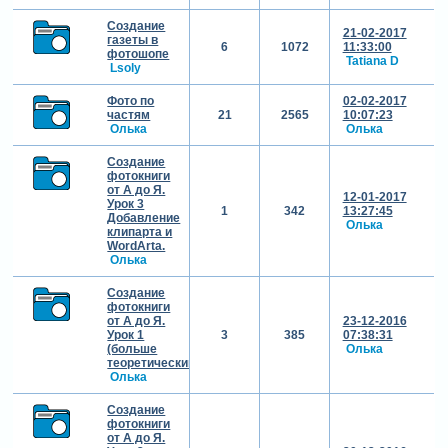
Создание
21-02-2017
газеты в
6
1072
11:33:00
фотошопе
Tatiana D
Lsoly
Фото по
02-02-2017
частям
21
2565
10:07:23
Олька
Олька
Создание
фотокниги
от А до Я.
12-01-2017
Урок 3
1
342
13:27:45
Добавление
Олька
клипарта и
WordArtа.
Олька
Создание
фотокниги
от А до Я.
23-12-2016
Урок 1
3
385
07:38:31
(больше
Олька
теоретический)
Олька
Создание
фотокниги
от А до Я.