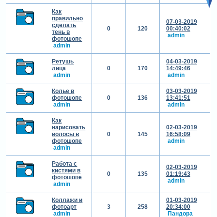
Как
правильно
07-03-2019
сделать
0
120
00:40:02
тень в
admin
фотошопе
admin
Ретушь
04-03-2019
лица
0
170
14:49:46
admin
admin
Колье в
03-03-2019
фотошопе
0
136
13:41:51
admin
admin
Как
нарисовать
02-03-2019
волосы в
0
145
16:58:09
фотошопе
admin
admin
Работа с
02-03-2019
кистями в
0
135
01:19:43
фотошопе
admin
admin
Коллажи и
01-03-2019
фотоарт
3
258
20:34:00
admin
Пандора