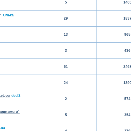
5
146
"
Олька
29
183
13
965
3
436
51
246
24
139
рафов
ded 2
2
574
держимого"
5
354
ька
4
379