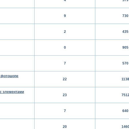
9
730
2
435
0
905
7
570
в фотошопе
22
113
 с элементами
23
751
7
640
20
146