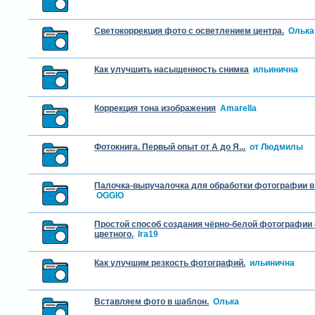
Светокоррекция фото с осветлением центра.
Олька
Как улучшить насыщенность снимка
ильинична
Коррекция тона изображения
Amarella
Фотокнига. Первый опыт от А до Я...
от Людмилы
Палочка-выручалочка для обработки фотографии 
OGGIO
Простой способ создания чёрно-белой фотографии
цветного.
Ira19
Как улучшим резкость фотографий.
ильинична
Вставляем фото в шаблон.
Олька