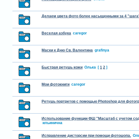
Делаем цвета фото более насыщенными за 4 "шага
Веселая азбука
caregor
Маски к Дню Св. Валентина
grafinya
Быстрая ретушь кожи
Олька
[
1
2
]
Мои фотокниги
caregor
Ретушь портретов с помощью Photoshop для фотог
Использование функции ФШ "Масштаб с учетом со
ильинична
Исправление дисторсии при помощи фотошопа.
Ол