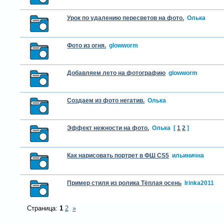
Урок по удалению пересветов на фото.
Олька
Фото из огня.
glowworm
Добавляем лето на фотографию
glowworm
Создаем из фото негатив.
Олька
Эффект нежности на фото.
Олька
[
1
2
]
Как нарисовать портрет в ФШ CS5
ильинична
Пример стиля из ролика Тёплая осень
Irinka2011
Страница:
1
2
»