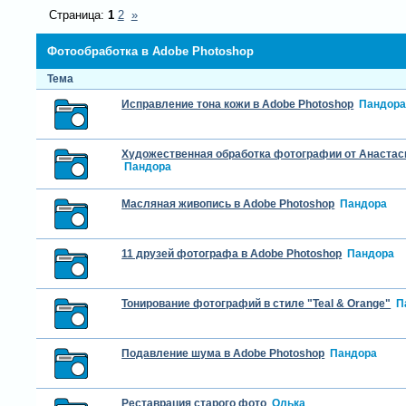
Страница:
1
2
»
Фотообработка в Adobe Photoshop
Тема
Исправление тона кожи в Adobe Photoshop
Пандор
Художественная обработка фотографии от Анастас
Пандора
Масляная живопись в Adobe Photoshop
Пандора
11 друзей фотографа в Adobe Photoshop
Пандора
Тонирование фотографий в стиле "Teal & Orange"
П
Подавление шума в Adobe Photoshop
Пандора
Реставрация старого фото
Олька