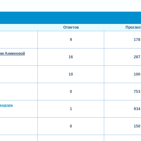
Ответов
Просмо
а
9
178
ии Аникеевой
16
287
10
100
0
753
андора
1
934
0
150