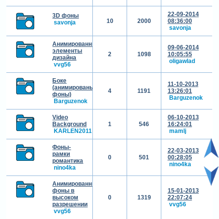
22-09-2014
3D фоны
10
2000
08:36:00
savonja
savonja
Анимированные
09-06-2014
элементы
2
1098
10:05:55
дизайна
oligawlad
vvg56
Боке
11-10-2013
(анимированые
4
1191
13:26:01
фоны)
Barguzenok
Barguzenok
Video
06-10-2013
Background
1
546
16:24:01
KARLEN2011
mamlj
Фоны-
22-03-2013
рамки
0
501
00:28:05
романтика
nino4ka
nino4ka
Анимированные
фоны в
15-01-2013
высоком
0
1319
22:07:24
разрешении
vvg56
vvg56