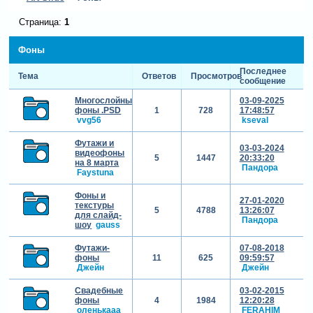
Страница:
1
Фоны
Последнее
Тема
Ответов
Просмотров
сообщение
Многослойные
03-09-2025
фоны .PSD
1
728
17:48:57
vvg56
kseval
Футажи и
03-03-2024
видеофоны
5
1447
20:33:20
на 8 марта
Пандора
Faystuna
Фоны и
27-01-2020
текстуры
5
4788
13:26:07
для слайд-
Пандора
шоу
gauss
Футажи-
07-08-2018
фоны
11
625
09:59:57
Джейн
Джейн
Свадебные
03-02-2015
фоны
4
1984
12:20:28
оленькааа
FERAHIM