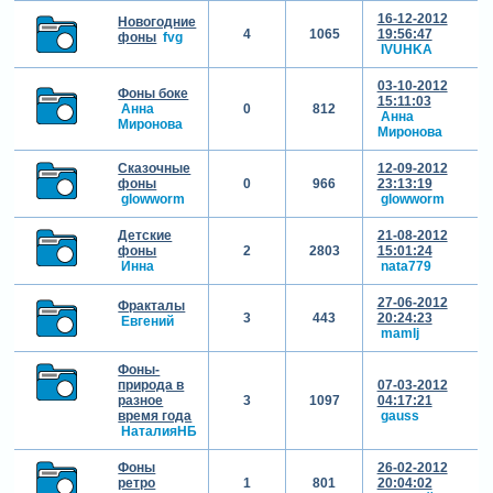
16-12-2012
Новогодние
4
1065
19:56:47
фоны
fvg
IVUHKA
03-10-2012
Фоны боке
15:11:03
Анна
0
812
Анна
Миронова
Миронова
Сказочные
12-09-2012
фоны
0
966
23:13:19
glowworm
glowworm
Детские
21-08-2012
фоны
2
2803
15:01:24
Инна
nata779
27-06-2012
Фракталы
3
443
20:24:23
Евгений
mamlj
Фоны-
природа в
07-03-2012
разное
3
1097
04:17:21
время года
gauss
НаталияНБ
Фоны
26-02-2012
ретро
1
801
20:04:02