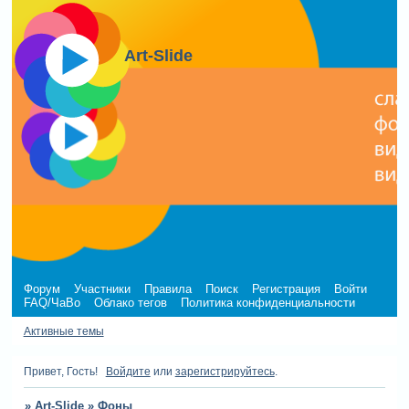
Art-Slide
Форум
Участники
Правила
Поиск
Регистрация
Войти
FAQ/ЧаВо
Облако тегов
Политика конфиденциальности
Активные темы
Привет, Гость!
Войдите
или
зарегистрируйтесь
.
»
Art-Slide
»
Фоны