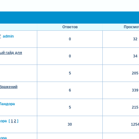
Ответов
Просмо

admin
0
32
вый гайд для
0
34
5
205
ображений
6
339
Пандора
5
215
ора
[
1
2
]
30
125
ора