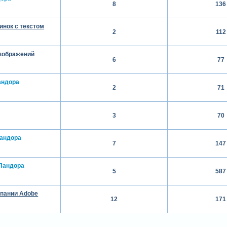
8
136
инок с текстом
2
112
изображений
6
77
андора
2
71
3
70
андора
7
147
Пандора
5
587
мпании Adobe
12
171