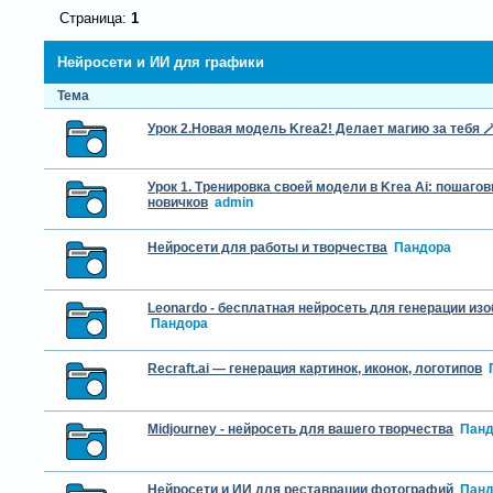
Страница:
1
Нейросети и ИИ для графики
Тема
Урок 2.Новая модель Krea2! Делает магию за тебя 
Урок 1. Тренировка своей модели в Krea Ai: пошаго
новичков
admin
Нейросети для работы и творчества
Пандора
Leonardo - бесплатная нейросеть для генерации из
Пандора
Recraft.ai — генерация картинок, иконок, логотипов
Midjourney - нейросеть для вашего творчества
Панд
Нейросети и ИИ для реставрации фотографий
Панд